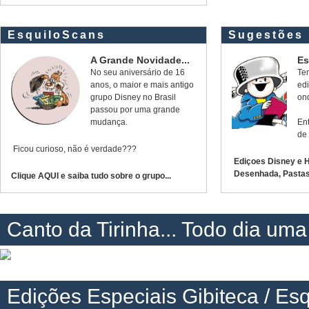
EsquiloScans
Sugestões
A Grande Novidade...
Es
No seu aniversário de 16
Tem
anos, o maior e mais antigo
edi
grupo Disney no Brasil
on
passou por uma grande
mudança.
Ent
de 
Ficou curioso, não é verdade???
Ediçoes Disney e H
Desenhada, Pastas 
Clique AQUI e saiba tudo sobre o grupo...
Canto da Tirinha... Todo dia uma
Edições Especiais Gibiteca / Es