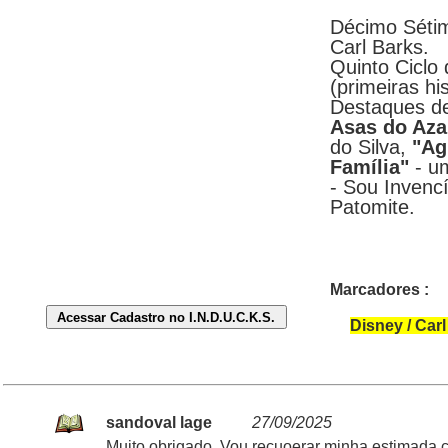
Décimo Sétim
Carl Barks.
Quinto Ciclo
(primeiras hi
Destaques d
Asas do Aza
do Silva,
"Ag
Família"
- u
- Sou Invenc
Patomite.
Marcadores :
Disney / Car
sandoval lage
27/09/2025
Muito obrigado, Vou recuoerar minha estimada 