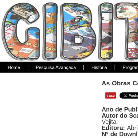
Home
Pesquisa Avançada
História
Progra
As Obras Co
Ano de Publ
Autor do Sc
Vejita
Editora:
Abri
N° de Down