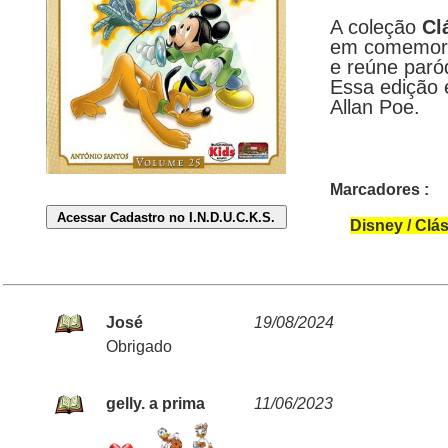
A coleção
Cl
em comemora
e reúne paród
Essa edição 
Allan Poe.
Marcadores :
Disney / Clá
José
19/08/2024
Obrigado
gelly. a prima
11/06/2023