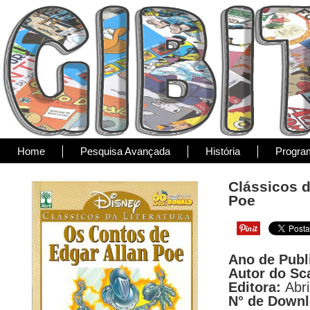
Home
Pesquisa Avançada
História
Progra
Clássicos d
Poe
Ano de Publ
Autor do Sc
Editora:
Abri
N° de Down