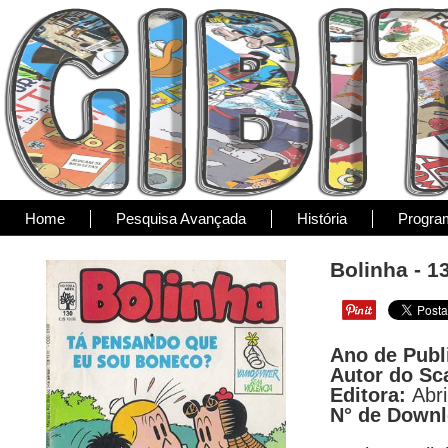
Home
Pesquisa Avançada
História
Progra
Bolinha - 1
Ano de Publ
Autor do Sc
Editora:
Abri
N° de Down