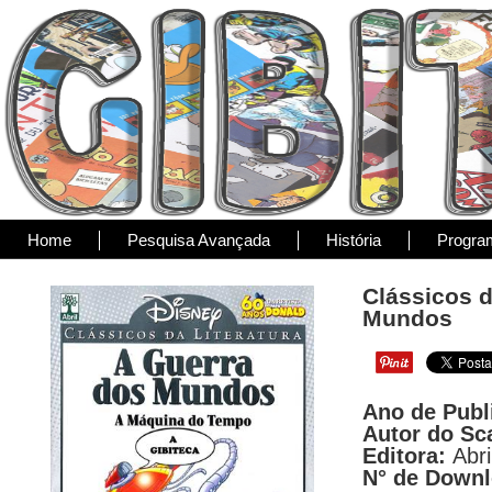
Home
Pesquisa Avançada
História
Progra
Clássicos d
Mundos
Ano de Publ
Autor do Sc
Editora:
Abri
N° de Down