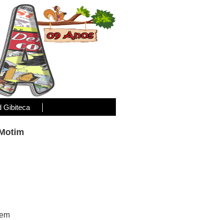
d Gibiteca
 Motim
 em