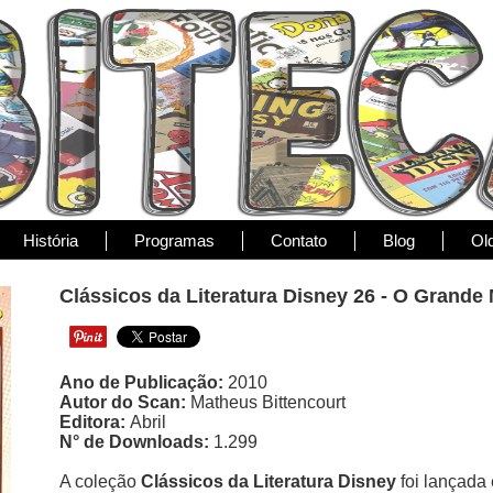
História
Programas
Contato
Blog
Ol
Clássicos da Literatura Disney 26 - O Grande
Ano de Publicação:
2010
Autor do Scan:
Matheus Bittencourt
Editora:
Abril
N° de Downloads:
1.299
A coleção
Clássicos da Literatura Disney
foi lançada