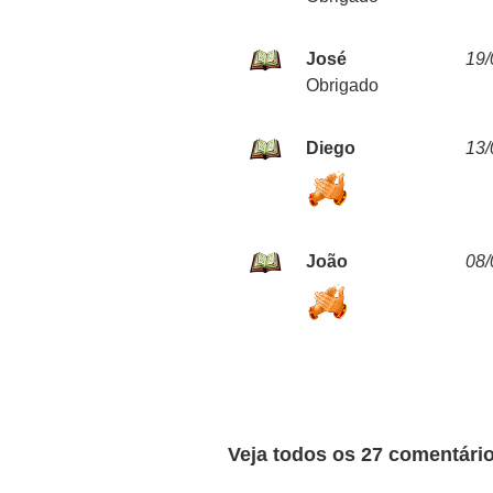
José
19/
Obrigado
Diego
13/
João
08/
Veja todos os 27 comentário