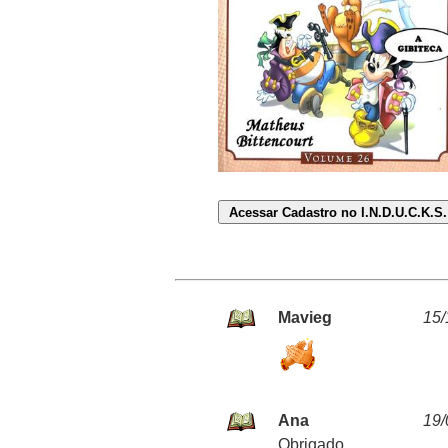
Mavieg
15/
Ana
19/
Obrigado