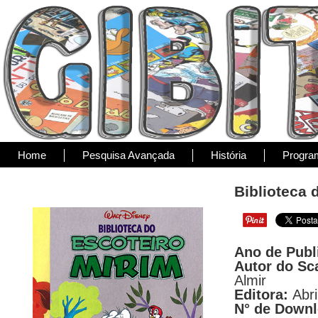
Home
Pesquisa Avançada
História
Progra
Biblioteca 
Ano de Publ
Autor do Sc
Almir
Editora:
Abri
N° de Down