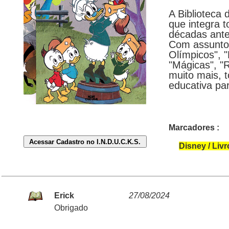
A Biblioteca 
que integra 
décadas ante
Com assuntos
Olímpicos", "
"Mágicas", "
muito mais, 
educativa pa
Marcadores :
Disney / Liv
Erick
27/08/2024
Obrigado