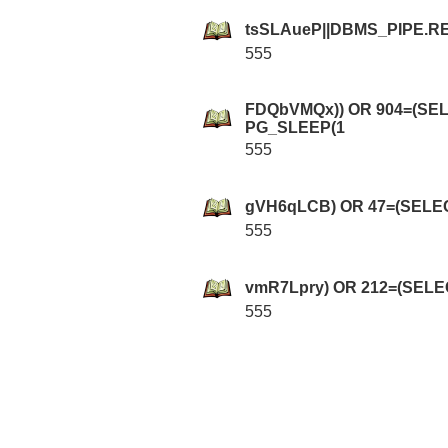
tsSLAueP||DBMS_PIPE.R
555
FDQbVMQx)) OR 904=(SE
PG_SLEEP(1
555
gVH6qLCB) OR 47=(SELE
555
vmR7Lpry) OR 212=(SEL
555