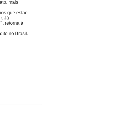
ato, mais
nos que estão
r. Já
s"
, retorna à
ito no Brasil.