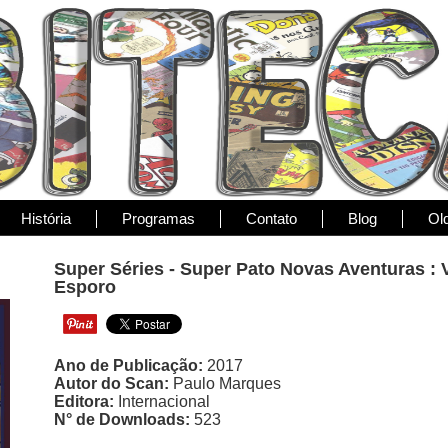
História
Programas
Contato
Blog
Ol
Super Séries - Super Pato Novas Aventuras : 
Esporo
Ano de Publicação:
2017
Autor do Scan:
Paulo Marques
Editora:
Internacional
N° de Downloads:
523