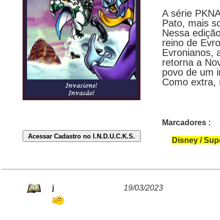
A série PKNA
Pato, mais s
Nessa edição
reino de Evr
Evronianos,
retorna a Nov
povo de um i
Como extra, m
Marcadores :
Disney / Sup
j
19/03/2023