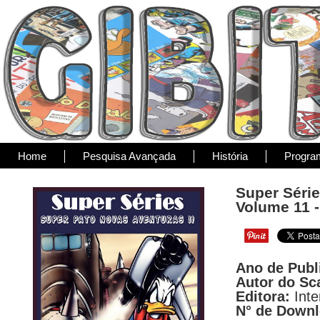
Home
Pesquisa Avançada
História
Progra
Super Série
Volume 11 - 
Ano de Publ
Autor do Sc
Editora:
Inte
N° de Down