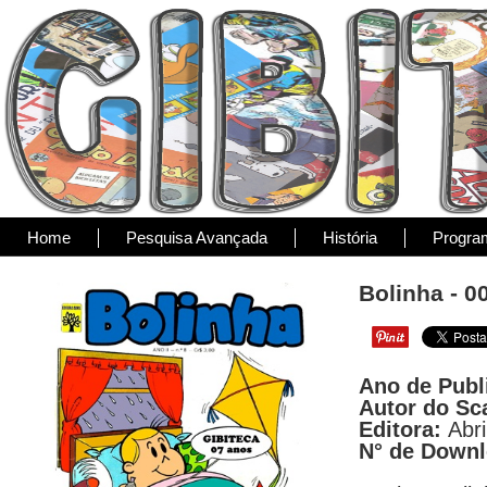
Home
Pesquisa Avançada
História
Progra
Bolinha - 0
Ano de Publ
Autor do Sc
Editora:
Abri
N° de Down