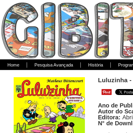
Home
Pesquisa Avançada
História
Progra
Luluzinha -
Ano de Publ
Autor do Sc
Editora:
Abri
N° de Down