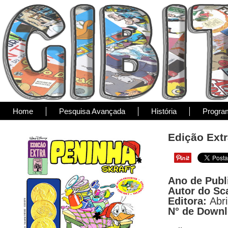
Home
Pesquisa Avançada
História
Progra
Edição Extr
Ano de Publ
Autor do Sc
Editora:
Abri
N° de Down