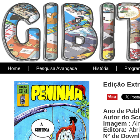
Home
Pesquisa Avançada
História
Progra
Edição Extr
Ano de Publ
Autor do Sc
Imagem
: Al
Editora:
Abri
N° de Down